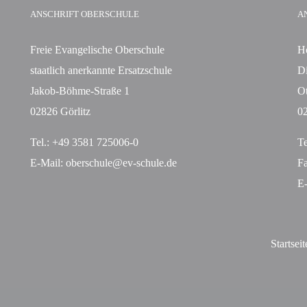
ANSCHRIFT OBERSCHULE
A
Freie Evangelische Oberschule
Ho
staatlich anerkannte Ersatzschule
Di
Jakob-Böhme-Straße 1
Ot
02826 Görlitz
02
Tel.: +49 3581 725006-0
Te
E-Mail:
oberschule@ev-schule.de
F
E
Startseit