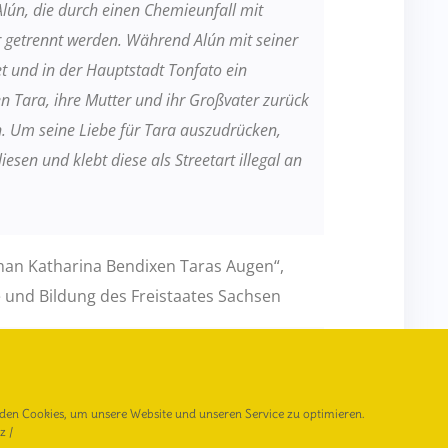
lún, die durch einen Chemieunfall mit
 getrennt
werden. Während Alún mit seiner
et und in der Hauptstadt Tonfato ein
 Tara, ihre Mutter und ihr Großvater zurück
n.
Um seine Liebe für Tara auszudrücken,
liesen und klebt diese als Streetart
illegal an
man Katharina Bendixen Taras Augen“,
 und Bildung des Freistaates Sachsen
 Sterne zittern ist im Leipzig der Jahre
sch befinden wir uns in der Zeit nach den
sozialistischen Herrschaft: Die Diktatur hat
den Cookies, um unsere Website und unseren Service zu optimieren.
z
/
ellschaftliche Institutionen sind