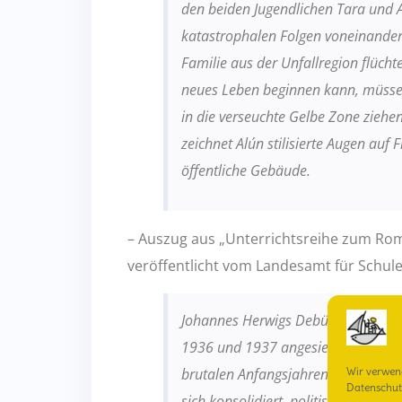
den
beiden Jugendlichen Tara und A
katastrophalen Folgen voneinander
Familie aus der Unfallregion flücht
neues
Leben beginnen kann, müssen
in die verseuchte Gelbe Zone ziehe
zeichnet Alún stilisierte Augen auf F
öffentliche Gebäude.
– Auszug aus „Unterrichtsreihe zum Ro
veröffentlicht vom Landesamt für Schule
Johannes Herwigs Debütroman Bis die
1936 und 1937 angesiedelt. Histori
brutalen Anfangsjahren der national
Wir verwen
Datenschut
sich konsolidiert, politische und ges