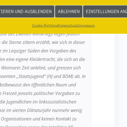
r durchgehend ideologisiert. Die
TIEREN UND AUSBLENDEN
ABLEHNEN
EINSTELLUNGEN AN
ische Opposition gegen das Regime ist aus
aftiert, im Untergrund oder ins Exil getrieben
Cookie-Richtlinie
Datenschutz
Impressum
nd des Zweiten Weltkriegs liegen jedoch
ie Sterne zittern erzählt, wie sich in dieser
he im Leipziger Süden den Vorgaben des
en eine eigene Kleidertracht, die sich an die
r Weimarer Zeit
anlehnt, und grenzen sich
annten „Staatsjugend“ (HJ und BDM) ab. In
lbstbewusst den öffentlichen Raum und
 Freizeit jenseits politischer Vorgaben zu
die Jugendlichen im linkssozialistischen
 sie im vierten Diktaturjahr nurmehr wenig
 Organisationen und keinen Kontakt zu