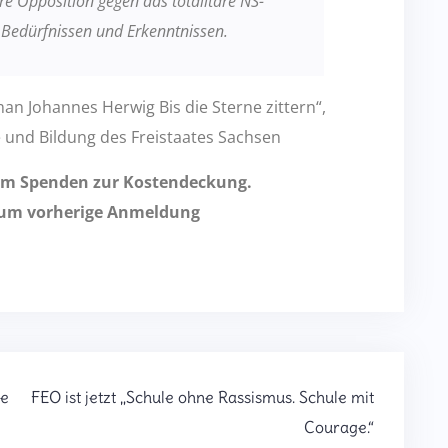
re Opposition gegen das totalitäre NS-
 Bedürfnissen und Erkenntnissen.
n Johannes Herwig Bis die Sterne zittern“,
 und Bildung des Freistaates Sachsen
ch um Spenden zur Kostendeckung.
r um vorherige Anmeldung
he
FEO ist jetzt „Schule ohne Rassismus. Schule mit
Courage.“