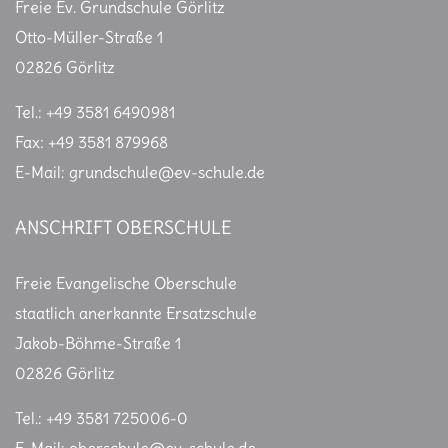
g
Freie Ev. Grundschule Görlitz
a
Otto-Müller-Straße 1
t
02826 Görlitz
i
o
Tel.: +49 3581 6490981
n
Fax: +49 3581 879968
E-Mail: grundschule@ev-schule.de
ANSCHRIFT OBERSCHULE
Freie Evangelische Oberschule
staatlich anerkannte Ersatzschule
Jakob-Böhme-Straße 1
02826 Görlitz
Tel.: +49 3581 725006-0