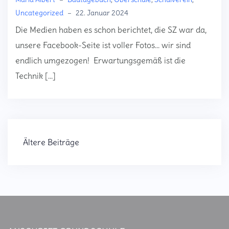
Uncategorized
–
22. Januar 2024
Die Medien haben es schon berichtet, die SZ war da,
unsere Facebook-Seite ist voller Fotos… wir sind
endlich umgezogen! Erwartungsgemäß ist die
Technik […]
Ältere Beiträge
B
e
i
t
r
a
g