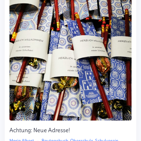
Achtung: Neue Adresse!
Maria Albert
–
Bautagebuch
,
Oberschule
,
Schulverein
,