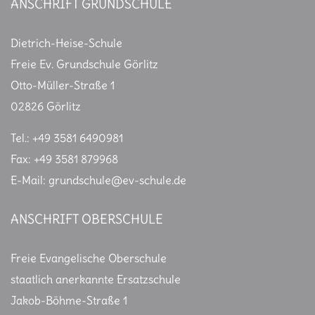
ANSCHRIFT GRUNDSCHULE
s
n
a
Dietrich-Heise-Schule
v
Freie Ev. Grundschule Görlitz
i
Otto-Müller-Straße 1
g
02826 Görlitz
a
t
Tel.: +49 3581 6490981
i
Fax: +49 3581 879968
o
n
E-Mail: grundschule@ev-schule.de
ANSCHRIFT OBERSCHULE
Freie Evangelische Oberschule
staatlich anerkannte Ersatzschule
Jakob-Böhme-Straße 1