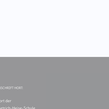
NSCHRIFT HORT:
ort der
ietrich-Heise-Schule