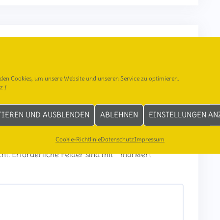
Weihnachtspäckchen für Rumänien
den Cookies, um unsere Website und unseren Service zu optimieren.
z
/
TIEREN UND AUSBLENDEN
ABLEHNEN
EINSTELLUNGEN AN
Cookie-Richtlinie
Datenschutz
Impressum
ht.
Erforderliche Felder sind mit
*
markiert