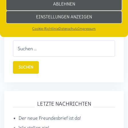
ABLEHNEN
EINSTELLUNGEN ANZEIGEN
Cookie-Richtlinie
Datenschutz
Impressum
SUCHE IN ALLEN BEITRÄGEN:
Suchen
nach:
LETZTE NACHRICHTEN
Der neue Freundesbrief ist da!
Wir stellen ein!