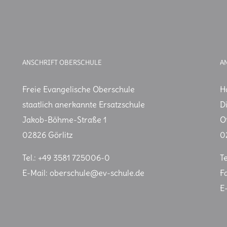
ANSCHRIFT OBERSCHULE
A
Freie Evangelische Oberschule
H
staatlich anerkannte Ersatzschule
D
Jakob-Böhme-Straße 1
O
02826 Görlitz
0
Tel.: +49 3581 725006-0
T
E-Mail:
oberschule@ev-schule.de
F
E