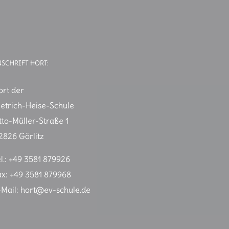
NSCHRIFT HORT:
ort der
ietrich-Heise-Schule
tto-Müller-Straße 1
2826 Görlitz
el.: +49 3581 879926
ax: +49 3581 879968
-Mail:
hort@ev-schule.de