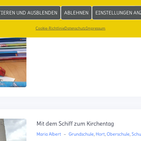
Maria Albert
–
Grundschule
,
Hort
,
Oberschule
,
Schu
TIEREN UND AUSBLENDEN
ABLEHNEN
EINSTELLUNGEN AN
Auch die längsten Ferien gehen irgendwann (le
Schülerinnen und Schüler sich erholen konnten
Cookie-Richtlinie
Datenschutz
Impressum
Mit dem Schiff zum Kirchentag
Maria Albert
–
Grundschule
,
Hort
,
Oberschule
,
Schu