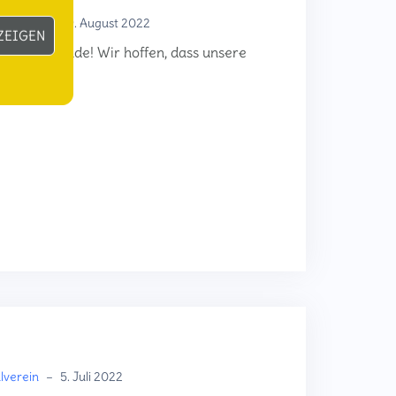
lverein
–
29. August 2022
ZEIGEN
ider) zu Ende! Wir hoffen, dass unsere
, lange […]
lverein
–
5. Juli 2022