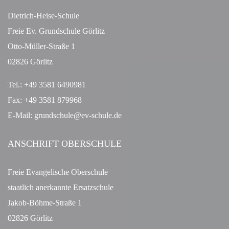
t
Dietrich-Heise-Schule
e
Freie Ev. Grundschule Görlitz
n
,
Otto-Müller-Straße 1
N
02826 Görlitz
a
v
Tel.: +49 3581 6490981
i
Fax: +49 3581 879968
g
E-Mail: grundschule@ev-schule.de
a
t
ANSCHRIFT OBERSCHULE
i
o
n
Freie Evangelische Oberschule
staatlich anerkannte Ersatzschule
Jakob-Böhme-Straße 1
02826 Görlitz