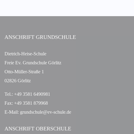
n
n
n
n
n
n
n
a
g
s
t
e
i
i
n
c
o
n
h
t
ANSCHRIFT GRUNDSCHULE
e
n
Dietrich-Heise-Schule
,
Freie Ev. Grundschule Görlitz
N
a
Otto-Müller-Straße 1
v
02826 Görlitz
i
g
Tel.: +49 3581 6490981
a
Fax: +49 3581 879968
t
E-Mail: grundschule@ev-schule.de
i
o
n
ANSCHRIFT OBERSCHULE